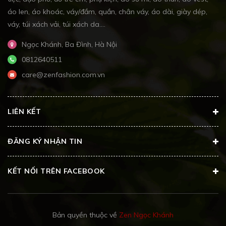
áo len, áo khoác, váy/đầm, quần, chân váy, áo dài, giày dép,
váy, túi xách vải, túi xách da....
Ngọc Khánh, Ba Đình, Hà Nội
0812640511
care@zenfashion.com.vn
LIÊN KẾT
ĐĂNG KÝ NHẬN TIN
KẾT NỐI TRÊN FACEBOOK
Bản quyền thuộc về
Zen Ngọc Khánh