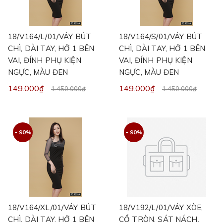
18/V164/L/01/VÁY BÚT
18/V164/S/01/VÁY BÚT
CHÌ, DÀI TAY, HỞ 1 BÊN
CHÌ, DÀI TAY, HỞ 1 BÊN
VAI, ĐÍNH PHỤ KIỆN
VAI, ĐÍNH PHỤ KIỆN
NGỰC, MÀU ĐEN
NGỰC, MÀU ĐEN
149.000₫
149.000₫
1.450.000₫
1.450.000₫
- 90%
- 90%
18/V164/XL/01/VÁY BÚT
18/V192/L/01/VÁY XÒE,
CHÌ, DÀI TAY, HỞ 1 BÊN
CỔ TRÒN, SÁT NÁCH,