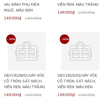
VAI, ĐÍNH PHỤ KIỆN
VIỀN REN, MÀU TRẮNG
NGỰC, MÀU ĐEN
149.000₫
1.500.000₫
149.000₫
1.450.000₫
- 90%
- 90%
18/V192/M/01/VÁY XÒE,
18/V192/S/02/VÁY XÒE,
CỔ TRÒN, SÁT NÁCH,
CỔ TRÒN, SÁT NÁCH,
VIỀN REN, MÀU TRẮNG
VIỀN REN, MÀU ĐEN
149.000₫
149.000₫
1.500.000₫
1.500.000₫