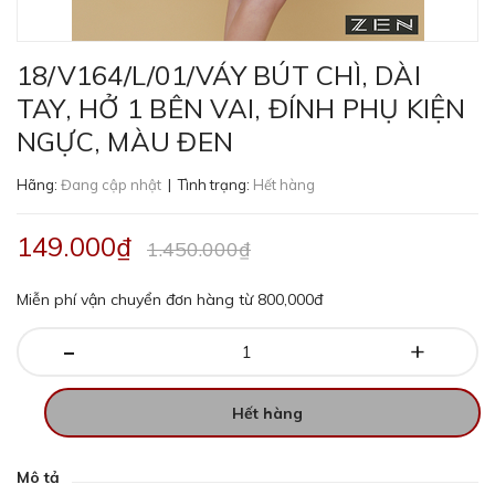
18/V164/L/01/VÁY BÚT CHÌ, DÀI
TAY, HỞ 1 BÊN VAI, ĐÍNH PHỤ KIỆN
NGỰC, MÀU ĐEN
Hãng:
Đang cập nhật
| Tình trạng:
Hết hàng
149.000₫
1.450.000₫
Miễn phí vận chuyển đơn hàng từ 800,000đ
-
+
Hết hàng
Mô tả