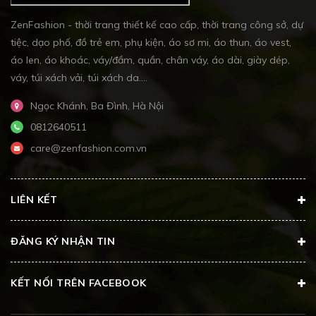
ZenFashion - thời trang thiết kế cao cấp, thời trang công sở, dự
tiệc, dạo phố, đồ trẻ em, phụ kiện, áo sơ mi, áo thun, áo vest,
áo len, áo khoác, váy/đầm, quần, chân váy, áo dài, giày dép,
váy, túi xách vải, túi xách da....
Ngọc Khánh, Ba Đình, Hà Nội
0812640511
care@zenfashion.com.vn
LIÊN KẾT
ĐĂNG KÝ NHẬN TIN
KẾT NỐI TRÊN FACEBOOK