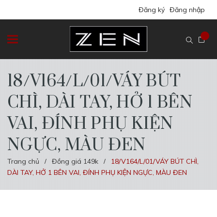
Đăng ký
Đăng nhập
18/V164/L/01/VÁY BÚT
CHÌ, DÀI TAY, HỞ 1 BÊN
VAI, ĐÍNH PHỤ KIỆN
NGỰC, MÀU ĐEN
Trang chủ
Đồng giá 149k
18/V164/L/01/VÁY BÚT CHÌ,
/
/
DÀI TAY, HỞ 1 BÊN VAI, ĐÍNH PHỤ KIỆN NGỰC, MÀU ĐEN