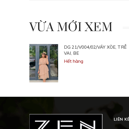
VỪA MỚI XEM
DG 21/V004/02/VÁY XÒE, TRỄ
VAI, BE
Hết hàng
LIÊN K