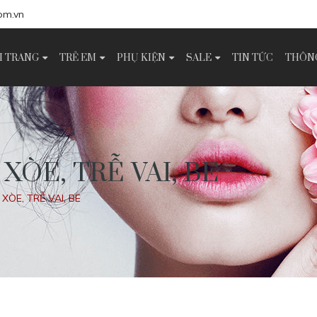
om.vn
I TRANG
TRẺ EM
PHỤ KIỆN
SALE
TIN TỨC
THÔNG
 XÒE, TRỄ VAI, BE
XÒE, TRỄ VAI, BE