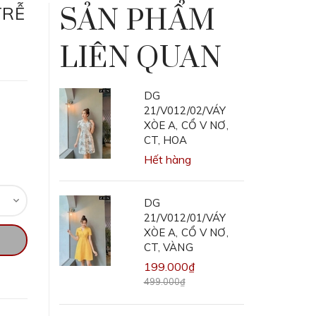
TRỄ
SẢN PHẨM
LIÊN QUAN
DG
21/V012/02/VÁY
XÒE A, CỔ V NƠ,
CT, HOA
Hết hàng
DG
21/V012/01/VÁY
XÒE A, CỔ V NƠ,
CT, VÀNG
199.000₫
499.000₫