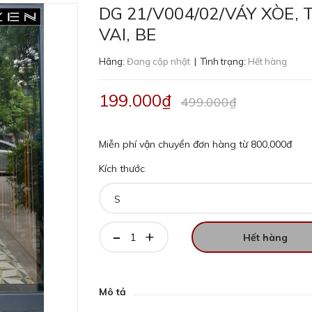
DG 21/V004/02/VÁY XÒE, 
VAI, BE
Hãng:
Đang cập nhật
| Tình trạng:
Hết hàng
199.000₫
499.000₫
Miễn phí vận chuyển đơn hàng từ 800,000đ
Kích thước
-
+
Hết hàng
Mô tả