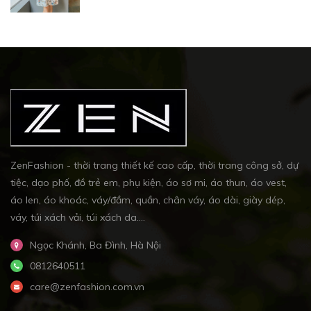
ZenFashion - thời trang thiết kế cao cấp, thời trang công sở, dự
tiệc, dạo phố, đồ trẻ em, phụ kiện, áo sơ mi, áo thun, áo vest,
áo len, áo khoác, váy/đầm, quần, chân váy, áo dài, giày dép,
váy, túi xách vải, túi xách da....
Ngọc Khánh, Ba Đình, Hà Nội
0812640511
care@zenfashion.com.vn