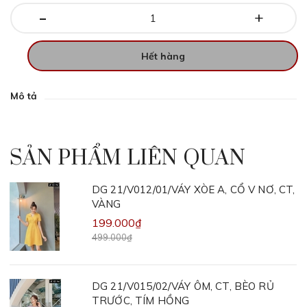
-
+
Hết hàng
Mô tả
SẢN PHẨM LIÊN QUAN
DG 21/V012/01/VÁY XÒE A, CỔ V NƠ, CT,
VÀNG
199.000₫
499.000₫
DG 21/V015/02/VÁY ÔM, CT, BÈO RỦ
TRƯỚC, TÍM HỒNG