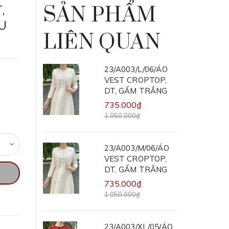
,
SẢN PHẨM
U
LIÊN QUAN
23/A003/L/06/ÁO
VEST CROPTOP,
DT, GẤM TRẮNG
735.000₫
1.050.000₫
23/A003/M/06/ÁO
VEST CROPTOP,
DT, GẤM TRẮNG
735.000₫
1.050.000₫
23/A003/XL/05/ÁO