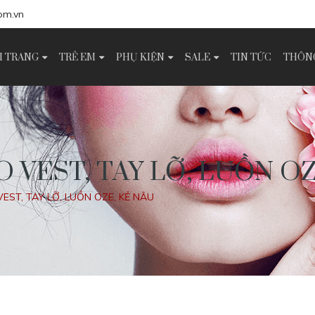
om.vn
I TRANG
TRẺ EM
PHỤ KIỆN
SALE
TIN TỨC
THÔNG
O VEST, TAY LỠ, LUỒN O
VEST, TAY LỠ, LUỒN OZE, KẺ NÂU