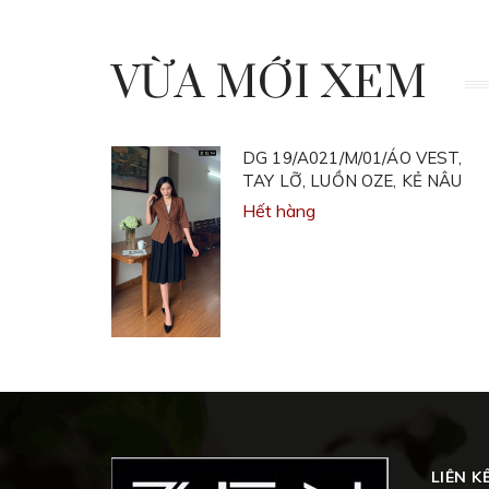
VỪA MỚI XEM
DG 19/A021/M/01/ÁO VEST,
TAY LỠ, LUỒN OZE, KẺ NÂU
Hết hàng
LIÊN K