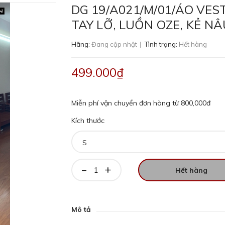
DG 19/A021/M/01/ÁO VEST
TAY LỠ, LUỒN OZE, KẺ NÂ
Hãng:
Đang cập nhật
| Tình trạng:
Hết hàng
499.000₫
Miễn phí vận chuyển đơn hàng từ 800,000đ
Kích thước
-
+
Hết hàng
Mô tả