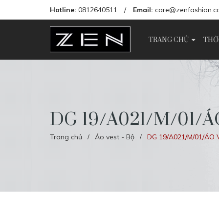
Hotline:
0812640511
/
Email:
care@zenfashion.c
TRANG CHỦ
THỜ
DG 19/A021/M/01/Á
Trang chủ
Áo vest - Bộ
DG 19/A021/M/01/ÁO 
/
/