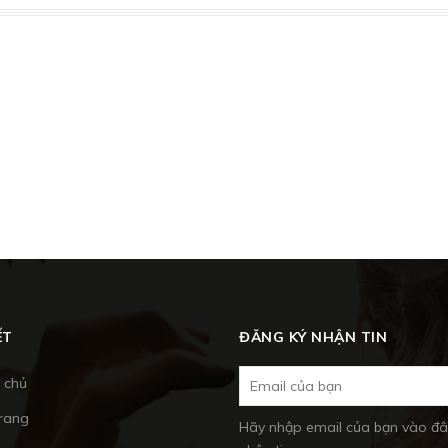
ẾT
ĐĂNG KÝ NHẬN TIN
 chủ
trang
Hãy nhập email của bạn vào đâ