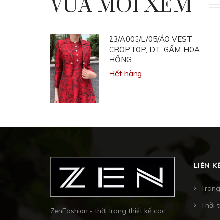
VỪA MỚI XEM
23/A003/L/05/ÁO VEST
CROPTOP, DT, GẤM HOA
HỒNG
Hết hàng
LIÊN K
Trang
Thời 
ZenFashion - thời trang thiết kế cao