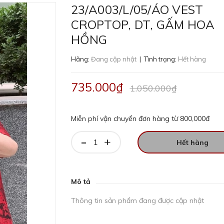
23/A003/L/05/ÁO VEST
CROPTOP, DT, GẤM HOA
HỒNG
Hãng:
Đang cập nhật
| Tình trạng:
Hết hàng
735.000₫
1.050.000₫
Miễn phí vận chuyển đơn hàng từ 800,000đ
-
+
Hết hàng
Mô tả
Thông tin sản phẩm đang được cập nhật