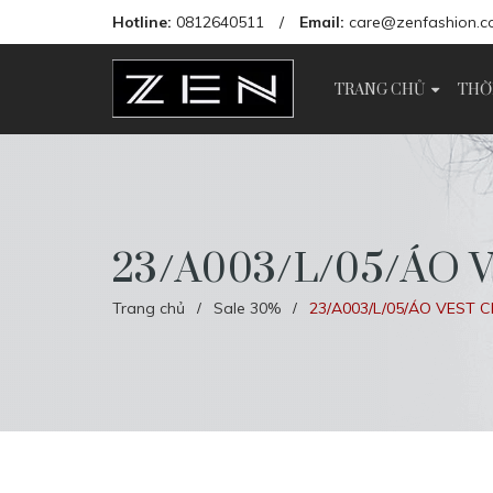
Hotline:
0812640511
/
Email:
care@zenfashion.c
TRANG CHỦ
THỜ
23/A003/L/05/ÁO 
Trang chủ
Sale 30%
23/A003/L/05/ÁO VEST 
/
/