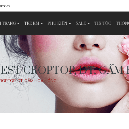
om.vn
I TRANG
TRẺ EM
PHỤ KIỆN
SALE
TIN TỨC
THÔNG
VEST CROPTOP, DT, GẤ
CROPTOP, DT, GẤM HOA HỒNG