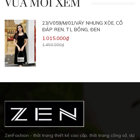
VỪA MỚI XEM
23/V059/M/01/VÁY NHUNG XÒE, CỔ
ĐÁP REN, TL BỒNG, ĐEN
1.015.000₫
1.450.000₫
ZenFashion - thời trang thiết kế cao cấp, thời trang công sở, dự