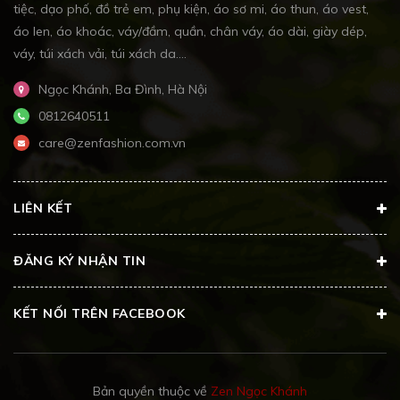
tiệc, dạo phố, đồ trẻ em, phụ kiện, áo sơ mi, áo thun, áo vest,
áo len, áo khoác, váy/đầm, quần, chân váy, áo dài, giày dép,
váy, túi xách vải, túi xách da....
Ngọc Khánh, Ba Đình, Hà Nội
0812640511
care@zenfashion.com.vn
LIÊN KẾT
ĐĂNG KÝ NHẬN TIN
KẾT NỐI TRÊN FACEBOOK
Bản quyền thuộc về
Zen Ngọc Khánh