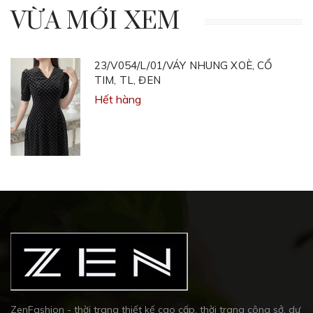
VỪA MỚI XEM
23/V054/L/01/VÁY NHUNG XOÈ, CỔ
TIM, TL, ĐEN
Hết hàng
ZenFashion - thời trang thiết kế cao cấp, thời trang công sở, dự