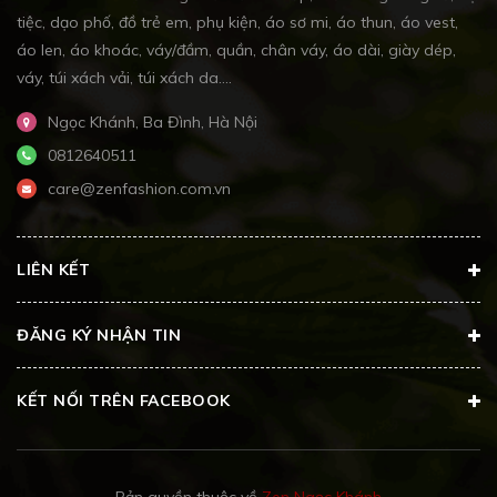
tiệc, dạo phố, đồ trẻ em, phụ kiện, áo sơ mi, áo thun, áo vest,
áo len, áo khoác, váy/đầm, quần, chân váy, áo dài, giày dép,
váy, túi xách vải, túi xách da....
Ngọc Khánh, Ba Đình, Hà Nội
0812640511
care@zenfashion.com.vn
LIÊN KẾT
ĐĂNG KÝ NHẬN TIN
KẾT NỐI TRÊN FACEBOOK