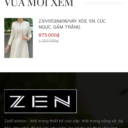
VỪA MỚI XEM
23/V053/M/06/VÁY XÒE, SN, CÚC
NGỰC, GẤM TRẮNG
875.000₫
1.250.000₫
ZenFashion - thời trang thiết kế cao cấp, thời trang công sở, dự