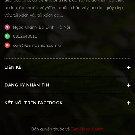
tiệc, dạo phố, đồ trẻ em, phụ kiện, áo sơ mi, áo thun, áo vest,
áo len, áo khoác, váy/đầm, quần, chân váy, áo dài, giày dép,
váy, túi xách vải, túi xách da....
Ngọc Khánh, Ba Đình, Hà Nội
0812640511
care@zenfashion.com.vn
LIÊN KẾT
ĐĂNG KÝ NHẬN TIN
KẾT NỐI TRÊN FACEBOOK
Bản quyền thuộc về
Zen Ngọc Khánh