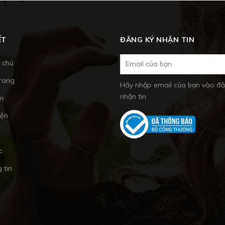
ẾT
ĐĂNG KÝ NHẬN TIN
 chủ
trang
Hãy nhập email của bạn vào đâ
nhận tin
m
iện
c
 tin