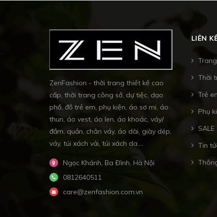
LIÊN K
Trang
Thời 
ZenFashion - thời trang thiết kế cao
Trẻ e
cấp, thời trang công sở, dự tiệc, dạo
phố, đồ trẻ em, phụ kiện, áo sơ mi, áo
Phụ k
thun, áo vest, áo len, áo khoác, váy/
SALE
đầm, quần, chân váy, áo dài, giày dép,
váy, túi xách vải, túi xách da....
Tin tứ
Thông
Ngọc Khánh, Ba Đình, Hà Nội
0812640511
care@zenfashion.com.vn