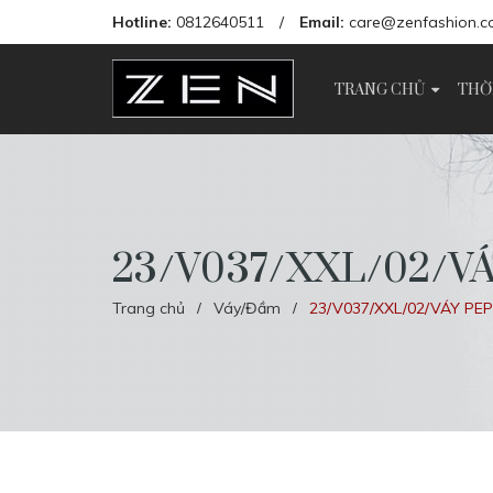
Hotline:
0812640511
/
Email:
care@zenfashion.c
TRANG CHỦ
THỜ
23/V037/XXL/02/V
Trang chủ
Váy/Đầm
23/V037/XXL/02/VÁY PE
/
/