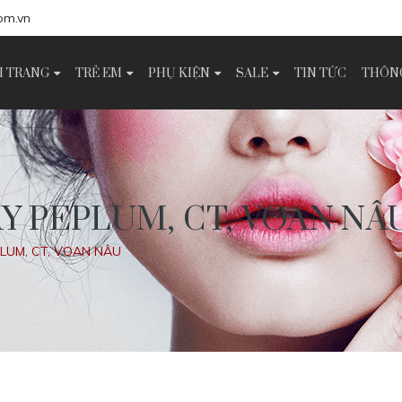
om.vn
I TRANG
TRẺ EM
PHỤ KIỆN
SALE
TIN TỨC
THÔNG
ÁY PEPLUM, CT, VOAN NÂ
PLUM, CT, VOAN NÂU