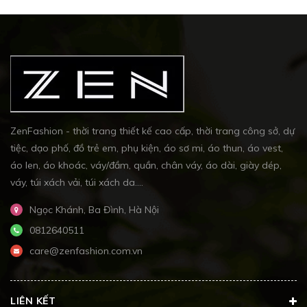
ZenFashion - thời trang thiết kế cao cấp, thời trang công sở, dự
tiệc, dạo phố, đồ trẻ em, phụ kiện, áo sơ mi, áo thun, áo vest,
áo len, áo khoác, váy/đầm, quần, chân váy, áo dài, giày dép,
váy, túi xách vải, túi xách da....
Ngọc Khánh, Ba Đình, Hà Nội
0812640511
care@zenfashion.com.vn
LIÊN KẾT