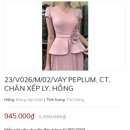
23/V026/M/02/VÁY PEPLUM, CT,
CHÂN XẾP LY, HỒNG
Hãng:
Đang cập nhật
| Tình trạng:
Còn hàng
945.000₫
1.350.000₫
Miễn phí vận chuyển đơn hàng từ 800,000đ