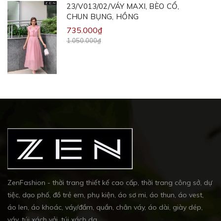
23/V013/02/VÁY MAXI, BÈO CỔ,
CHUN BỤNG, HỒNG
735.000₫
1.050.000₫
ZenFashion - thời trang thiết kế cao cấp, thời trang công sở, dự
tiệc, dạo phố, đồ trẻ em, phụ kiện, áo sơ mi, áo thun, áo vest,
áo len, áo khoác, váy/đầm, quần, chân váy, áo dài, giày dép,
váy, túi xách vải, túi xách da....