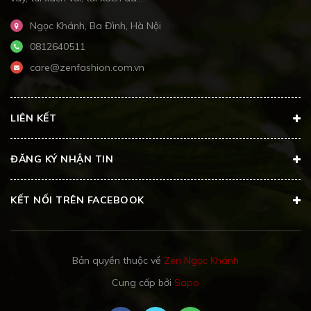
Ngọc Khánh, Ba Đình, Hà Nội
0812640511
care@zenfashion.com.vn
LIÊN KẾT
ĐĂNG KÝ NHẬN TIN
KẾT NỐI TRÊN FACEBOOK
Bản quyền thuộc về
Zen Ngọc Khánh
Cung cấp bởi
Sapo