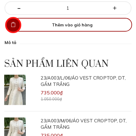
-
+
Thêm vào giỏ hàng
Mô tả
SẢN PHẨM LIÊN QUAN
23/A003/L/06/ÁO VEST CROPTOP, DT,
GẤM TRẮNG
735.000₫
1.050.000₫
23/A003/M/06/ÁO VEST CROPTOP, DT,
GẤM TRẮNG
735.000₫