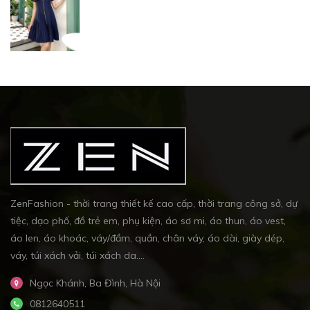
ZenFashion - thời trang thiết kế cao cấp, thời trang công sở, dự
tiệc, dạo phố, đồ trẻ em, phụ kiện, áo sơ mi, áo thun, áo vest,
áo len, áo khoác, váy/đầm, quần, chân váy, áo dài, giày dép,
váy, túi xách vải, túi xách da....
Ngọc Khánh, Ba Đình, Hà Nội
0812640511