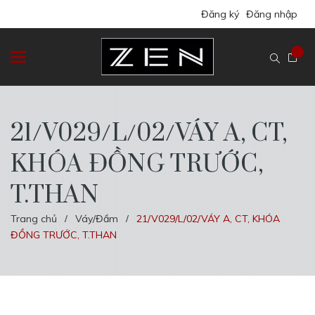
Đăng ký
Đăng nhập
21/V029/L/02/VÁY A, CT,
KHÓA ĐỒNG TRƯỚC,
T.THAN
Trang chủ
Váy/Đầm
21/V029/L/02/VÁY A, CT, KHÓA
/
/
ĐỒNG TRƯỚC, T.THAN