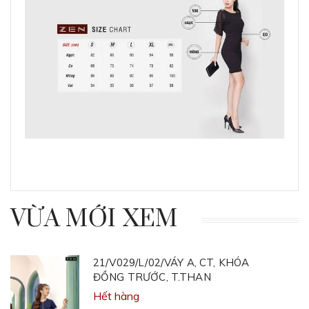
VỪA MỚI XEM
21/V029/L/02/VÁY A, CT, KHÓA
ĐỒNG TRƯỚC, T.THAN
Hết hàng