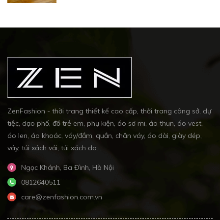
ZenFashion - thời trang thiết kế cao cấp, thời trang công sở, dự
tiệc, dạo phố, đồ trẻ em, phụ kiện, áo sơ mi, áo thun, áo vest,
áo len, áo khoác, váy/đầm, quần, chân váy, áo dài, giày dép,
váy, túi xách vải, túi xách da....
Ngọc Khánh, Ba Đình, Hà Nội
0812640511
care@zenfashion.com.vn