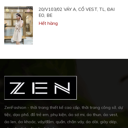
20/V103/02 VÁY A, CỔ VEST, TL, ĐAI
EO, BE
Hết hàng
ZenFashion - thời trang thiết kế cao cấp, thời trang công sở, dự
tiệc, dạo phố, đồ trẻ em, phụ kiện, áo sơ mi, áo thun, áo vest,
áo len, áo khoác, váy/đầm, quần, chân váy, áo dài, giày dép,