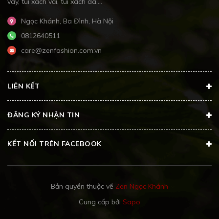
váy, túi xách vải, túi xách da....
Ngọc Khánh, Ba Đình, Hà Nội
0812640511
care@zenfashion.com.vn
LIÊN KẾT
ĐĂNG KÝ NHẬN TIN
KẾT NỐI TRÊN FACEBOOK
Bản quyền thuộc về
Zen Ngọc Khánh
Cung cấp bởi
Sapo