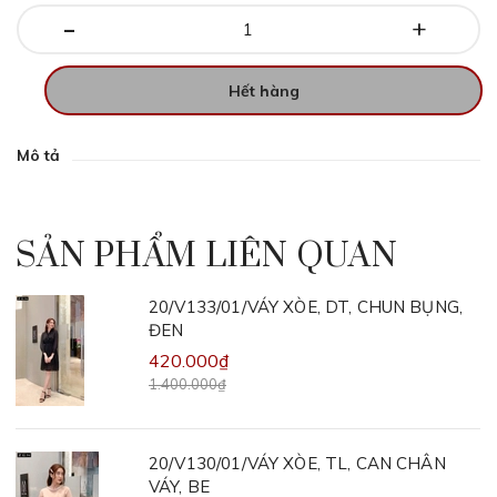
-
+
Hết hàng
Mô tả
SẢN PHẨM LIÊN QUAN
20/V133/01/VÁY XÒE, DT, CHUN BỤNG,
ĐEN
420.000₫
1.400.000₫
20/V130/01/VÁY XÒE, TL, CAN CHÂN
VÁY, BE