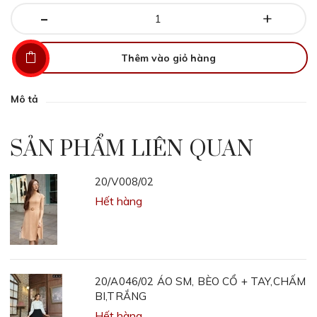
-
+
Thêm vào giỏ hàng
Mô tả
SẢN PHẨM LIÊN QUAN
20/V008/02
Hết hàng
20/A046/02 ÁO SM, BÈO CỔ + TAY,CHẤM
BI,TRẮNG
Hết hàng