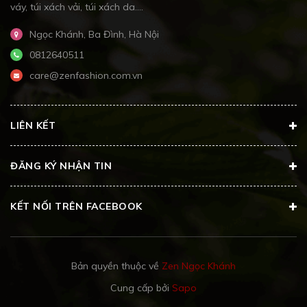
váy, túi xách vải, túi xách da....
Ngọc Khánh, Ba Đình, Hà Nội
0812640511
care@zenfashion.com.vn
LIÊN KẾT
ĐĂNG KÝ NHẬN TIN
KẾT NỐI TRÊN FACEBOOK
Bản quyền thuộc về
Zen Ngọc Khánh
Cung cấp bởi
Sapo