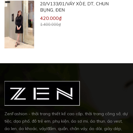
20/V133/01/VÁY XÒE, DT, CHUN
BỤNG, ĐEN
420.000₫
1.400.000₫
ZenFashion - thời trang thiết kế cao cấp, thời trang công sở, dự
tiệc, dạo phố, đồ trẻ em, phụ kiện, áo sơ mi, áo thun, áo vest,
áo len, áo khoác, váy/đầm, quần, chân váy, áo dài, giày dép,