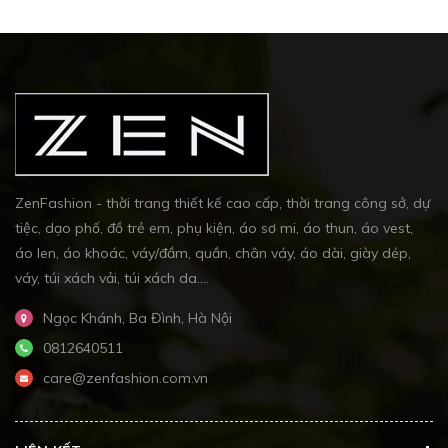
ZenFashion - thời trang thiết kế cao cấp, thời trang công sở, dự
tiệc, dạo phố, đồ trẻ em, phụ kiện, áo sơ mi, áo thun, áo vest,
áo len, áo khoác, váy/đầm, quần, chân váy, áo dài, giày dép,
váy, túi xách vải, túi xách da....
Ngọc Khánh, Ba Đình, Hà Nội
0812640511
care@zenfashion.com.vn