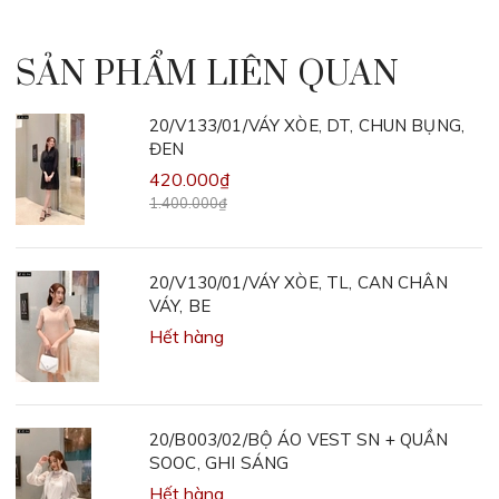
SẢN PHẨM LIÊN QUAN
20/V133/01/VÁY XÒE, DT, CHUN BỤNG,
ĐEN
420.000₫
1.400.000₫
20/V130/01/VÁY XÒE, TL, CAN CHÂN
VÁY, BE
Hết hàng
20/B003/02/BỘ ÁO VEST SN + QUẦN
SOOC, GHI SÁNG
Hết hàng