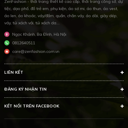
ZenFashion - thời trang thiết kế cao cấp, thời trang công sở, dự
tiệc, dạo phố, đồ trẻ em, phụ kiện, áo sơ mi, áo thun, áo vest,
áo len, áo khoác, váy/đầm, quần, chân váy, áo dài, giày dép,
váy, túi xách vải, túi xách da....
Ngọc Khánh, Ba Đình, Hà Nội
0812640511
care@zenfashion.com.vn
LIÊN KẾT
ĐĂNG KÝ NHẬN TIN
KẾT NỐI TRÊN FACEBOOK