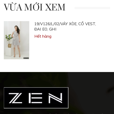
VỪA MỚI XEM
19/V126/L/02/VÁY XÒE, CỔ VEST,
ĐAI EO, GHI
Hết hàng