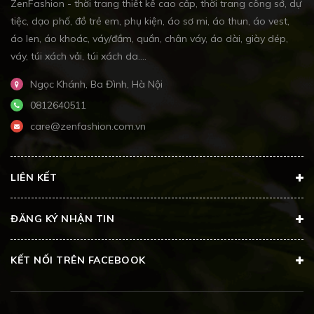
ZenFashion - thời trang thiết kế cao cấp, thời trang công sở, dự
tiệc, dạo phố, đồ trẻ em, phụ kiện, áo sơ mi, áo thun, áo vest,
áo len, áo khoác, váy/đầm, quần, chân váy, áo dài, giày dép,
váy, túi xách vải, túi xách da....
Ngọc Khánh, Ba Đình, Hà Nội
0812640511
care@zenfashion.com.vn
LIÊN KẾT
ĐĂNG KÝ NHẬN TIN
KẾT NỐI TRÊN FACEBOOK