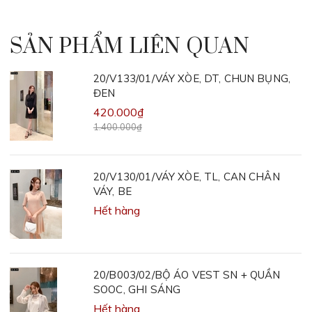
SẢN PHẨM LIÊN QUAN
20/V133/01/VÁY XÒE, DT, CHUN BỤNG,
ĐEN
420.000₫
1.400.000₫
20/V130/01/VÁY XÒE, TL, CAN CHÂN
VÁY, BE
Hết hàng
20/B003/02/BỘ ÁO VEST SN + QUẦN
SOOC, GHI SÁNG
Hết hàng