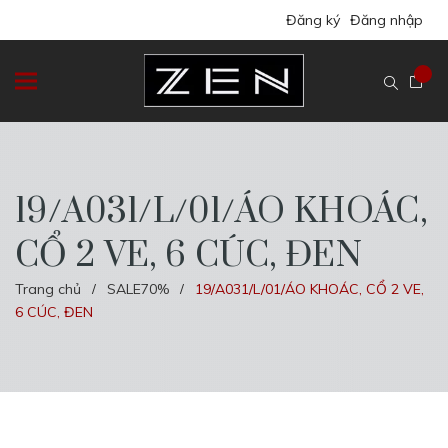
Đăng ký
Đăng nhập
19/A031/L/01/ÁO KHOÁC,
CỔ 2 VE, 6 CÚC, ĐEN
Trang chủ
SALE70%
19/A031/L/01/ÁO KHOÁC, CỔ 2 VE,
/
/
6 CÚC, ĐEN