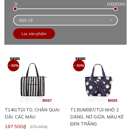
Kích cỡ
Lọc sản phẩm
- 50%
- 50%
T140/TÚI TO, CHÂN QUAI
T130/M087/TÚI NHỎ 2
DÀI, CÁC MÀU
DÁNG, NƠ GIỮA, MÀU KẺ
ĐEN TRẮNG
187.500₫
375.000₫