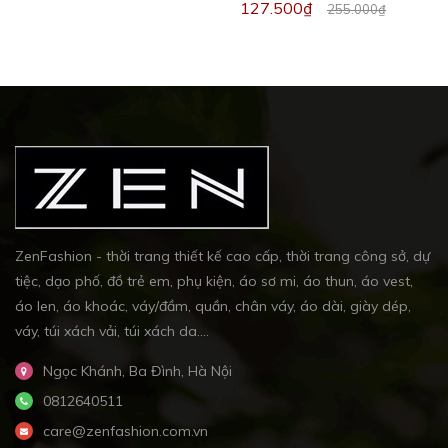
127.500₫
255.000₫
ZenFashion - thời trang thiết kế cao cấp, thời trang công sở, dự
tiệc, dạo phố, đồ trẻ em, phụ kiện, áo sơ mi, áo thun, áo vest,
áo len, áo khoác, váy/đầm, quần, chân váy, áo dài, giày dép,
váy, túi xách vải, túi xách da....
Ngọc Khánh, Ba Đình, Hà Nội
0812640511
care@zenfashion.com.vn