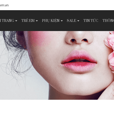
om.vn
I TRANG
TRẺ EM
PHỤ KIỆN
SALE
TIN TỨC
THÔNG