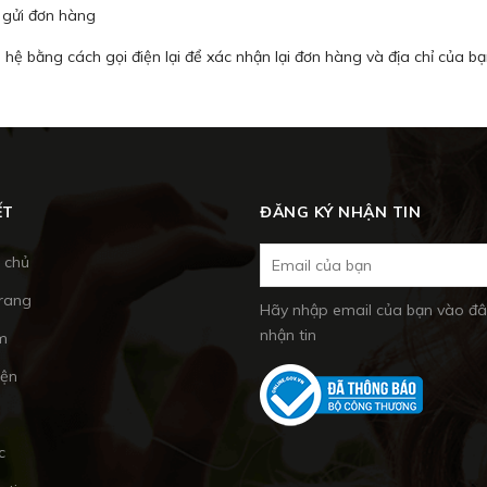
à gửi đơn hàng
 hệ bằng cách gọi điện lại để xác nhận lại đơn hàng và địa chỉ của bạ
ẾT
ĐĂNG KÝ NHẬN TIN
 chủ
trang
Hãy nhập email của bạn vào đâ
nhận tin
m
iện
c