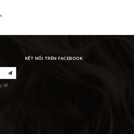
n.
KẾT NỐI TRÊN FACEBOOK
y để