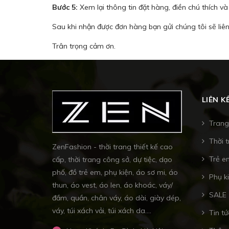
Bước 5:
Xem lại thông tin đặt hàng, điền chú thích v
Sau khi nhận được đơn hàng bạn gửi chúng tôi sẽ liên
Trân trọng cảm ơn.
LIÊN K
Trang
Thời 
ZenFashion - thời trang thiết kế cao
Trẻ e
cấp, thời trang công sở, dự tiệc, dạo
phố, đồ trẻ em, phụ kiện, áo sơ mi, áo
Phụ k
thun, áo vest, áo len, áo khoác, váy/
SALE
đầm, quần, chân váy, áo dài, giày dép,
váy, túi xách vải, túi xách da....
Tin tứ