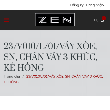
Đăng ký
Đăng nhập
23/V010/L/01/VÁY XÒE,
SN, CHÂN VÁY 3 KHÚC,
KẺ HỒNG
Trang chủ
23/V010/L/01/VÁY XÒE, SN, CHÂN VÁY 3 KHÚC,
/
KẺ HỒNG