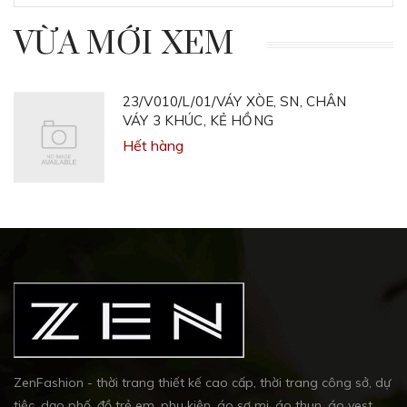
VỪA MỚI XEM
23/V010/L/01/VÁY XÒE, SN, CHÂN
VÁY 3 KHÚC, KẺ HỒNG
Hết hàng
ZenFashion - thời trang thiết kế cao cấp, thời trang công sở, dự
tiệc, dạo phố, đồ trẻ em, phụ kiện, áo sơ mi, áo thun, áo vest,