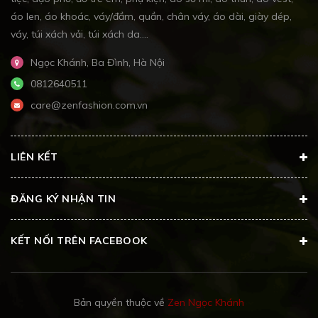
áo len, áo khoác, váy/đầm, quần, chân váy, áo dài, giày dép,
váy, túi xách vải, túi xách da....
Ngọc Khánh, Ba Đình, Hà Nội
0812640511
care@zenfashion.com.vn
LIÊN KẾT
ĐĂNG KÝ NHẬN TIN
KẾT NỐI TRÊN FACEBOOK
Bản quyền thuộc về
Zen Ngọc Khánh