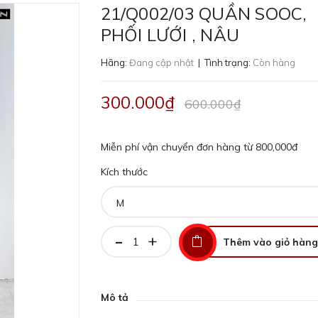
21/Q002/03 QUẦN SOOC,
PHỐI LƯỚI , NÂU
Hãng:
Đang cập nhật
| Tình trạng:
Còn hàng
300.000₫
600.000₫
Miễn phí vận chuyển đơn hàng từ 800,000đ
Kích thước
-
+
Thêm vào giỏ hàng
Mô tả