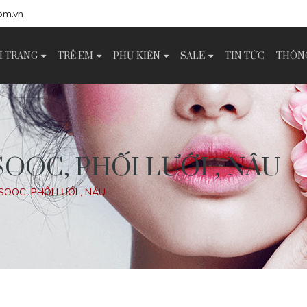
om.vn
I TRANG
TRẺ EM
PHỤ KIỆN
SALE
TIN TỨC
THÔNG
SOOC, PHỐI LƯỚI , NÂU
SOOC, PHỐI LƯỚI , NÂU