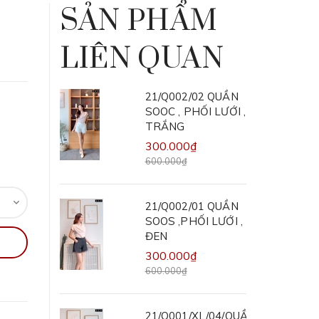
SẢN PHẨM
LIÊN QUAN
21/Q002/02 QUẦN
SOOC , PHỐI LƯỚI ,
TRẮNG
300.000₫
600.000₫
21/Q002/01 QUẦN
SOOS ,PHỐI LƯỚI ,
ĐEN
300.000₫
600.000₫
21/Q001/XL/04/QUẦN