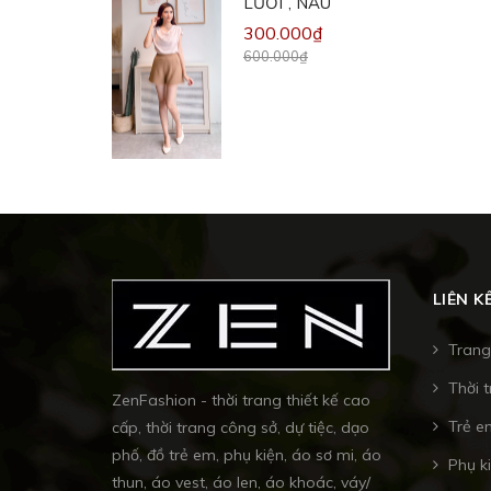
LƯỚI , NÂU
300.000₫
600.000₫
LIÊN K
Trang
Thời 
ZenFashion - thời trang thiết kế cao
Trẻ e
cấp, thời trang công sở, dự tiệc, dạo
phố, đồ trẻ em, phụ kiện, áo sơ mi, áo
Phụ k
thun, áo vest, áo len, áo khoác, váy/