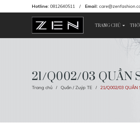
Hotline:
0812640511
/
Email:
care@zenfashion.c
TRANG CHỦ
THỜ
21/Q002/03 QUẦN 
Trang chủ
Quần / Zuýp TE
21/Q002/03 QUẦN 
/
/