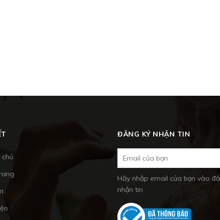
ẾT
ĐĂNG KÝ NHẬN TIN
 chủ
trang
Hãy nhập email của bạn vào đâ
nhận tin
m
iện