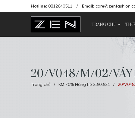
Hotline:
0812640511
/
Email:
care@zenfashion.c
TRANG CHỦ
THỜ
20/V048/M/02/VÁY
Trang chủ
KM 70% Hàng hè 23/03/21
20/V048
/
/