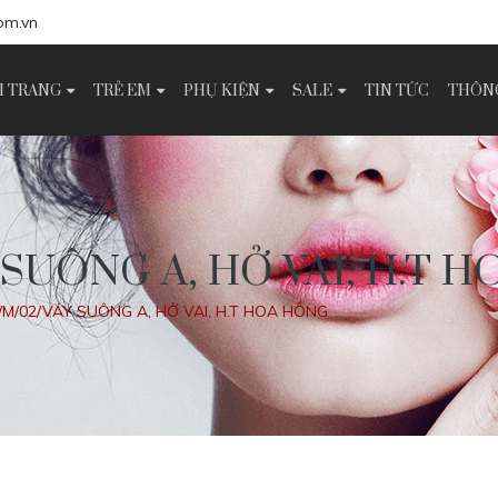
om.vn
I TRANG
TRẺ EM
PHỤ KIỆN
SALE
TIN TỨC
THÔNG
 SUÔNG A, HỞ VAI, H.T 
/M/02/VÁY SUÔNG A, HỞ VAI, H.T HOA HỒNG