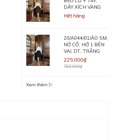
BÈO CỔ + TAY,
DÂY XÍCH VÀNG
Hết hàng
20/A044/01/ÁO SM,
NỞ CỔ, HỞ 1 BÊN
VAI, DT, TRẮNG
225.000₫
750.000₫
Xem thêm