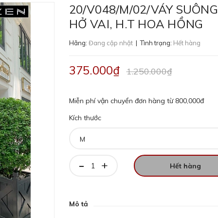
20/V048/M/02/VÁY SUÔNG
HỞ VAI, H.T HOA HỒNG
Hãng:
Đang cập nhật
| Tình trạng:
Hết hàng
375.000₫
1.250.000₫
Miễn phí vận chuyển đơn hàng từ 800,000đ
Kích thước
-
+
Hết hàng
Mô tả