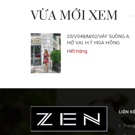
VỪA MỚI XEM
20/V048/M/02/VÁY SUÔNG A,
HỞ VAI, H.T HOA HỒNG
Hết hàng
LIÊN K
Trang