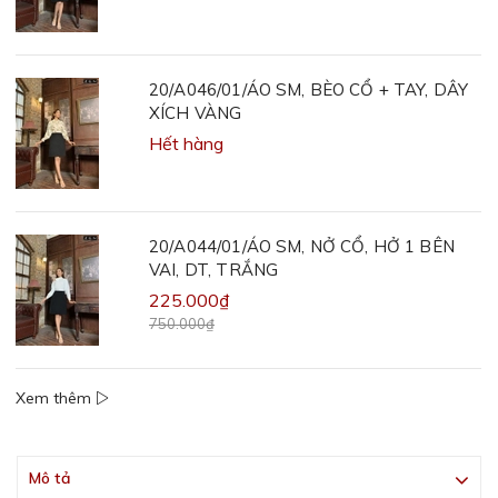
20/A046/01/ÁO SM, BÈO CỔ + TAY, DÂY
XÍCH VÀNG
Hết hàng
20/A044/01/ÁO SM, NỞ CỔ, HỞ 1 BÊN
VAI, DT, TRẮNG
225.000₫
750.000₫
Xem thêm
Mô tả