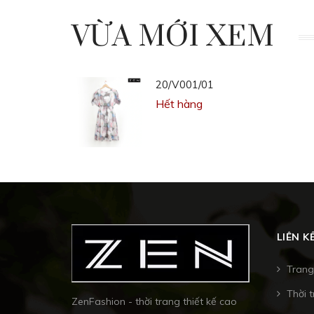
VỪA MỚI XEM
20/V001/01
Hết hàng
LIÊN K
Trang
Thời 
ZenFashion - thời trang thiết kế cao