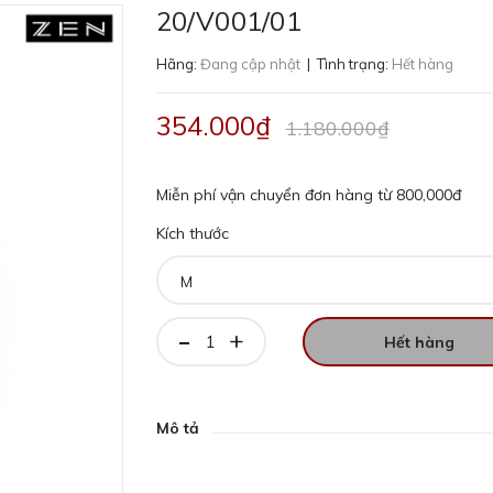
20/V001/01
Hãng:
Đang cập nhật
| Tình trạng:
Hết hàng
354.000₫
1.180.000₫
Miễn phí vận chuyển đơn hàng từ 800,000đ
Kích thước
-
+
Hết hàng
Mô tả