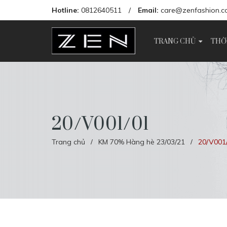
Hotline:
0812640511
/
Email:
care@zenfashion.c
TRANG CHỦ
THỜ
20/V001/01
Trang chủ
KM 70% Hàng hè 23/03/21
20/V001
/
/