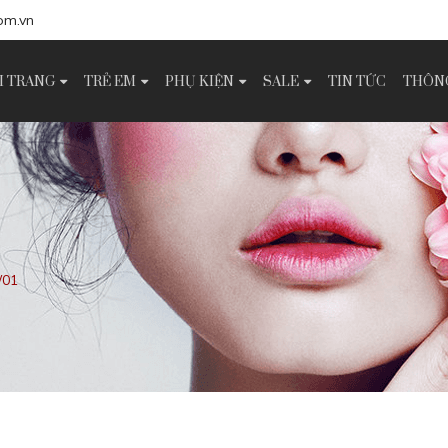
om.vn
I TRANG
TRẺ EM
PHỤ KIỆN
SALE
TIN TỨC
THÔNG
/01