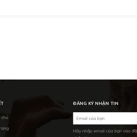
ẾT
ĐĂNG KÝ NHẬN TIN
 chủ
trang
Hãy nhập email của bạn vào đâ