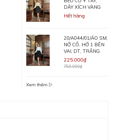
BÈO CỔ + TAY,
DÂY XÍCH VÀNG
Hết hàng
20/A044/01/ÁO SM,
NỞ CỔ, HỞ 1 BÊN
VAI, DT, TRẮNG
225.000₫
750.000₫
Xem thêm