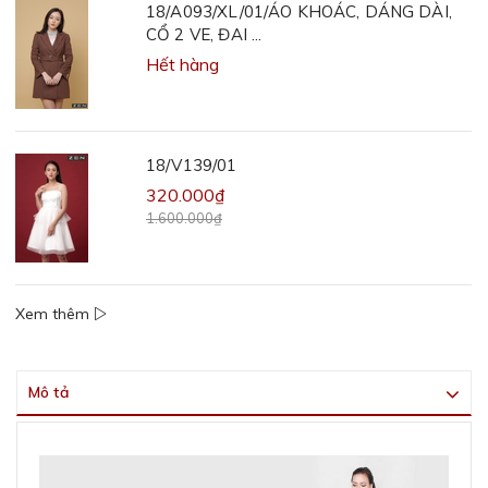
18/A093/XL/01/ÁO KHOÁC, DÁNG DÀI,
CỔ 2 VE, ĐAI ...
Hết hàng
18/V139/01
320.000₫
1.600.000₫
Xem thêm
Mô tả