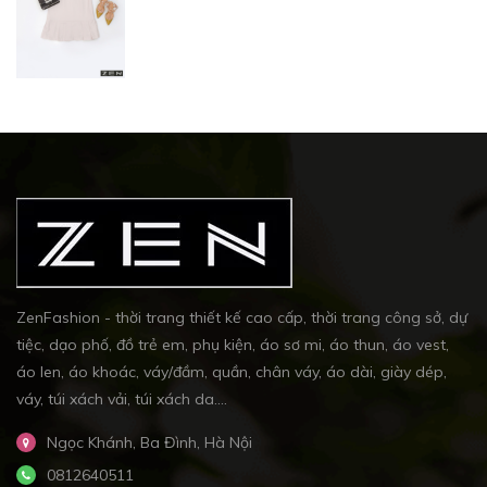
ZenFashion - thời trang thiết kế cao cấp, thời trang công sở, dự
tiệc, dạo phố, đồ trẻ em, phụ kiện, áo sơ mi, áo thun, áo vest,
áo len, áo khoác, váy/đầm, quần, chân váy, áo dài, giày dép,
váy, túi xách vải, túi xách da....
Ngọc Khánh, Ba Đình, Hà Nội
0812640511