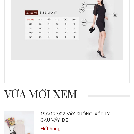
VỪA MỚI XEM
19/V127/02 VÁY SUÔNG, XẾP LY
GẤU VÁY, BE
Hết hàng