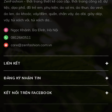
ZenFashion - thời trang thiết kế cao cấp, thời trang công sở, dự
tiệc, dạo phố, đồ trẻ em, phụ kiện, áo sơ mi, áo thun, áo vest,
áo len, áo khoác, váy/đầm, quần, chân váy, áo dài, giày dép,
váy, túi xách vải, túi xách da....
Ngọc Khánh, Ba Đình, Hà Nội
0812640511
care@zenfashion.com.vn
LIÊN KẾT
ĐĂNG KÝ NHẬN TIN
KẾT NỐI TRÊN FACEBOOK