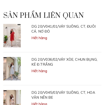
SẢN PHẨM LIÊN QUAN
DG 20/V041/01/VÁY SUÔNG, CT, ĐUÔI
CÁ, NƠ ĐỎ
Hết hàng
DG 20/V036/02/VÁY XÒE, CHUN BỤNG,
KẺ Đ.TRẮNG
Hết hàng
DG 20/V045/03/VÁY SUÔNG, CT, HOA
VĂN NỀN BE
Hết hàng