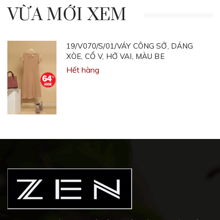
VỪA MỚI XEM
19/V070/S/01/VÁY CÔNG SỞ, DÁNG
XÒE, CỔ V, HỞ VAI, MÀU BE
Hết hàng