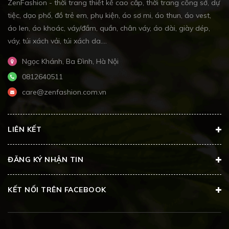
ZenFashion - thời trang thiết kế cao cấp, thời trang công sở, dự
tiệc, dạo phố, đồ trẻ em, phụ kiện, áo sơ mi, áo thun, áo vest,
áo len, áo khoác, váy/đầm, quần, chân váy, áo dài, giày dép,
váy, túi xách vải, túi xách da....
Ngọc Khánh, Ba Đình, Hà Nội
0812640511
care@zenfashion.com.vn
LIÊN KẾT
ĐĂNG KÝ NHẬN TIN
KẾT NỐI TRÊN FACEBOOK