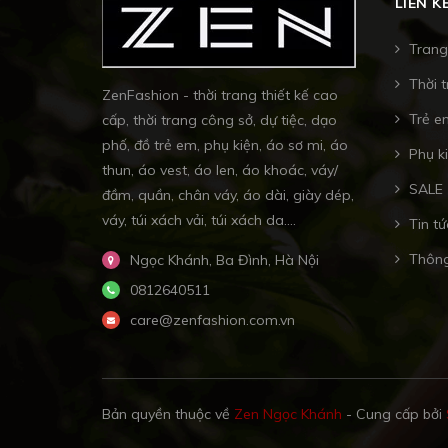
LIÊN K
Trang
Thời 
ZenFashion - thời trang thiết kế cao
Trẻ e
cấp, thời trang công sở, dự tiệc, dạo
phố, đồ trẻ em, phụ kiện, áo sơ mi, áo
Phụ k
thun, áo vest, áo len, áo khoác, váy/
SALE
đầm, quần, chân váy, áo dài, giày dép,
váy, túi xách vải, túi xách da....
Tin tứ
Thông
Ngọc Khánh, Ba Đình, Hà Nội
0812640511
care@zenfashion.com.vn
Bản quyền thuộc về
Zen Ngọc Khánh
-
Cung cấp bởi