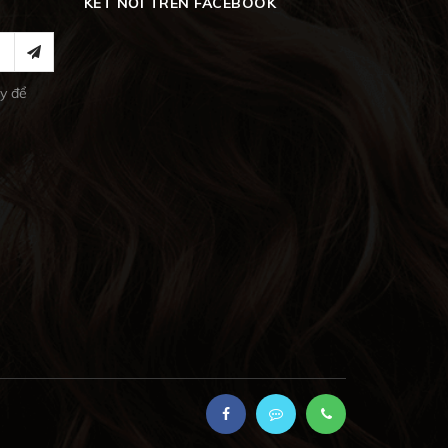
KẾT NỐI TRÊN FACEBOOK
y để