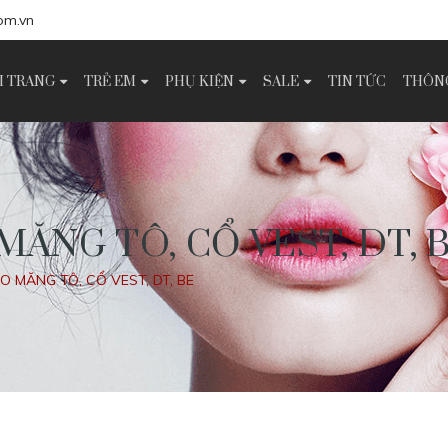
om.vn
I TRANG
TRẺ EM
PHỤ KIỆN
SALE
TIN TỨC
THÔNG
MĂNG TÔ, CỔ VEST, DT, 
ÁO MĂNG TÔ, CỔ VEST, DT, BE