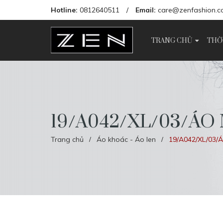
Hotline:
0812640511
/
Email:
care@zenfashion.c
TRANG CHỦ
THỜ
19/A042/XL/03/ÁO 
Trang chủ
Áo khoác - Áo len
19/A042/XL/03/
/
/