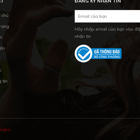
ẾT
ĐĂNG KÝ NHẬN TIN
 chủ
trang
Hãy nhập email của bạn vào đâ
nhận tin
m
iện
c
 tin
Sapo